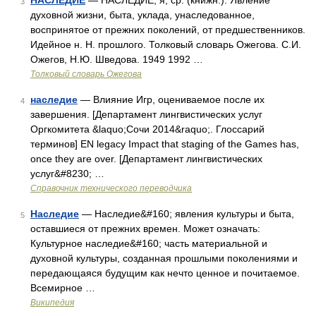
НАСЛЕДИЕ
— НАСЛЕДИЕ, я, ср. (книжн.). Явление
3
духовной жизни, быта, уклада, унаследованное,
воспринятое от прежних поколений, от предшественников.
Идейное н. Н. прошлого. Толковый словарь Ожегова. С.И.
Ожегов, Н.Ю. Шведова. 1949 1992 …
Толковый словарь Ожегова
наследие
— Влияние Игр, оцениваемое после их
4
завершения. [Департамент лингвистических услуг
Оргкомитета &laquo;Сочи 2014&raquo;. Глоссарий
терминов] EN legacy Impact that staging of the Games has,
once they are over. [Департамент лингвистических
услуг&#8230; …
Справочник технического переводчика
Наследие
— Наследие&#160; явления культуры и быта,
5
оставшиеся от прежних времен. Может означать:
Культурное наследие&#160; часть материальной и
духовной культуры, созданная прошлыми поколениями и
передающаяся будущим как нечто ценное и почитаемое.
Всемирное …
Википедия