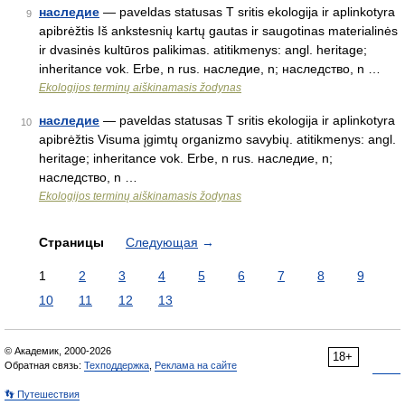
наследие
— paveldas statusas T sritis ekologija ir aplinkotyra
9
apibrėžtis Iš ankstesnių kartų gautas ir saugotinas materialinės
ir dvasinės kultūros palikimas. atitikmenys: angl. heritage;
inheritance vok. Erbe, n rus. наследие, n; наследство, n …
Ekologijos terminų aiškinamasis žodynas
наследие
— paveldas statusas T sritis ekologija ir aplinkotyra
10
apibrėžtis Visuma įgimtų organizmo savybių. atitikmenys: angl.
heritage; inheritance vok. Erbe, n rus. наследие, n;
наследство, n …
Ekologijos terminų aiškinamasis žodynas
Страницы
Следующая
→
1
2
3
4
5
6
7
8
9
10
11
12
13
© Академик, 2000-2026
18+
Обратная связь:
Техподдержка
,
Реклама на сайте
👣 Путешествия