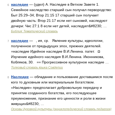
наследие
— (удел) А. Наследие в Ветхом Завете 1.
6
Семейное наследство старший сын получал первородство:
Быт 25:29–34; Втор 21:15 17 старший сын получает
двойную часть: Втор 21:17 если нет сыновей, наследуют
дочери: Чис 27:1 8 если нет детей, наследует&#8230; …
Библия: Тематический словарь
наследие
— , ия, ср. Явление культуры, идеологии,
7
полученное от предыдущих эпох, прежних деятелей.
=наследие Идейное наследие В.И.Ленина. патет. ◘
Изучение идейного наследия В.И.Ленина. Иконникова,
Кобляков, 30. == Прогрессивное культурное наследие …
Толковый словарь языка Совдепии
Наследие
— обладание и пользование доставшимся после
8
кого то духовным или материальным богатством.
«Наследие» предполагает добровольную передачу и
принятие созданного богатства, его последующее
преумножение, признание его ценности и роли в жизни
живущих&#8230; …
Основы духовной культуры (энциклопедический словарь педагога)